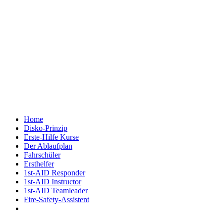
Home
Disko-Prinzip
Erste-Hilfe Kurse
Der Ablaufplan
Fahrschüler
Ersthelfer
1st-AID Responder
1st-AID Instructor
1st-AID Teamleader
Fire-Safety-Assistent