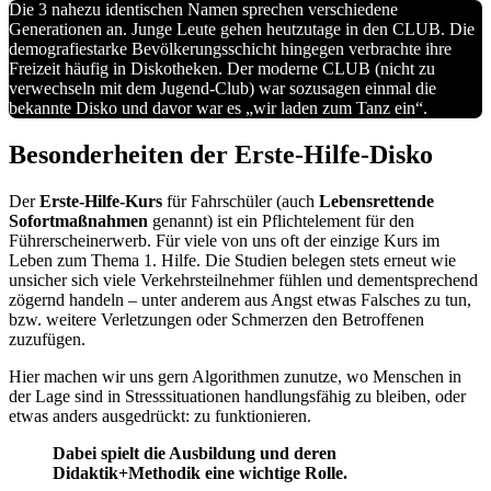
Die 3 nahezu identischen Namen sprechen verschiedene
Generationen an. Junge Leute gehen heutzutage in den CLUB. Die
demografiestarke Bevölkerungsschicht hingegen verbrachte ihre
Freizeit häufig in Diskotheken. Der moderne CLUB (nicht zu
verwechseln mit dem Jugend-Club) war sozusagen einmal die
bekannte Disko und davor war es „wir laden zum Tanz ein“.
Besonderheiten der Erste-Hilfe-Disko
Der
Erste-Hilfe-Kurs
für Fahrschüler (auch
Lebensrettende
Sofortmaßnahmen
genannt) ist ein Pflichtelement für den
Führerscheinerwerb. Für viele von uns oft der einzige Kurs im
Leben zum Thema 1. Hilfe. Die Studien belegen stets erneut wie
unsicher sich viele Verkehrsteilnehmer fühlen und dementsprechend
zögernd handeln – unter anderem aus Angst etwas Falsches zu tun,
bzw. weitere Verletzungen oder Schmerzen den Betroffenen
zuzufügen.
Hier machen wir uns gern Algorithmen zunutze, wo Menschen in
der Lage sind in Stresssituationen handlungsfähig zu bleiben, oder
etwas anders ausgedrückt: zu funktionieren.
Dabei spielt die Ausbildung und deren
Didaktik+Methodik eine wichtige Rolle.