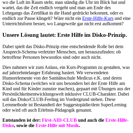
wo die Luft im Raum steht, man ständig die Uhr im Blick hat und
wartet, das die Zeit endlich vergeht und man am Ende des
Lehrgangs das Zertifikat in die Hand gedrückt bekommt, oder es
endlich zur Pause klingelt? Wäre nicht ein
Erste-Hilfe-Kurs
und eine
Unterrichtsform besser, wo Langeweile gar nicht erst aufkommt?
Unsere Lösung lautet: Erste Hilfe im Disko-Prinzip.
Dabei spielt das Disko-Prinzip eine entscheidende Rolle bei dem
Ansprech-Schema verletzter Menschen, um herauszufinden: ob
betroffene Personen bewusstlos sind oder auch nicht.
Dies nahmen wir zum Anlass, ein Kurs-Programm zu gestalten, was
auf jahrzehntelanger Erfahrung basiert. Wir verwendeten
Humorelemente von der Sanitätsschule Medicus e.K. und deren
Disko-Schema (welches wir uns besonders bei der Erste Hilfe am
Kind und für Kinder zunutze machen), gepaart mit Übungen aus der
Persönlichkeitsentwicklungswelt inklusive CLUB-Charakter. Dabei
soll das Disko/CLUB-Feeling im Vordergrund stehen. Diese
Lernmethode ist Bestandteil der Suggestopädie/dem SuperLerning
oder wird oft auch Erlebnis-Pädagogik genannt.
Entstanden ist der:
First-AID-CLUB
und auch die
Erste-Hilfe-
Disko
, sowie die
Erste-Hilfe mit Musik
.