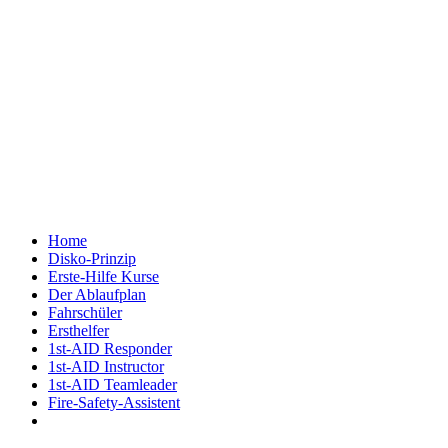
Home
Disko-Prinzip
Erste-Hilfe Kurse
Der Ablaufplan
Fahrschüler
Ersthelfer
1st-AID Responder
1st-AID Instructor
1st-AID Teamleader
Fire-Safety-Assistent