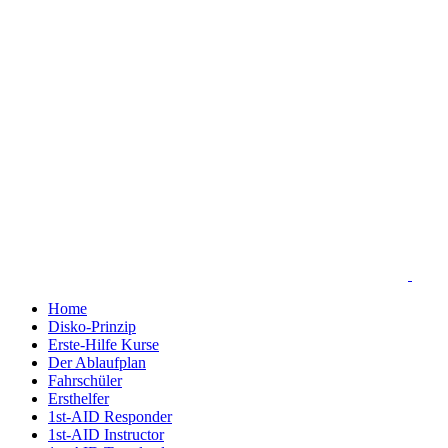
Zum
Inhalt
springen
Home
Disko-Prinzip
Erste-Hilfe Kurse
Der Ablaufplan
Fahrschüler
Ersthelfer
1st-AID Responder
1st-AID Instructor