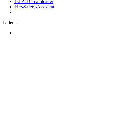
1st-AID Teamleader
Fire-Safety-Assistent
Laden...